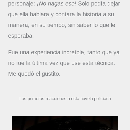
personaje:
¡No hagas eso!
Solo podía dejar
que ella hablara y contara la historia a su
manera, en su tiempo, sin saber lo que le
esperaba.
Fue una experiencia increíble, tanto que ya
no fue la última vez que usé esta técnica.
Me quedó el gustito.
Las primeras reacciones a esta novela policíaca